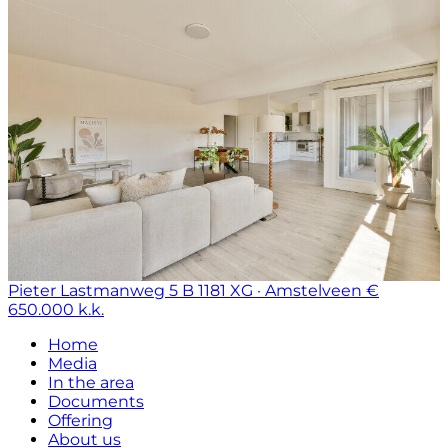
Pieter Lastmanweg 5 B
1181 XG · Amstelveen
€
650.000 k.k.
Home
Media
In the area
Documents
Offering
About us