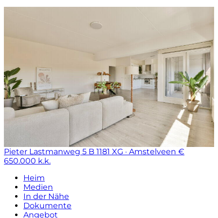
Pieter Lastmanweg 5 B
1181 XG · Amstelveen
€
650.000 k.k.
Heim
Medien
In der Nähe
Dokumente
Angebot