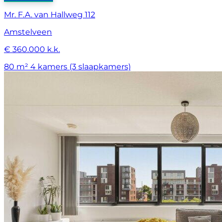
Mr. F.A. van Hallweg 112
Amstelveen
€ 360.000 k.k.
80 m²
4 kamers (3 slaapkamers)