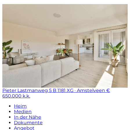
Pieter Lastmanweg 5 B
1181 XG · Amstelveen
€
650.000 k.k.
Heim
Medien
In der Nähe
Dokumente
Angebot