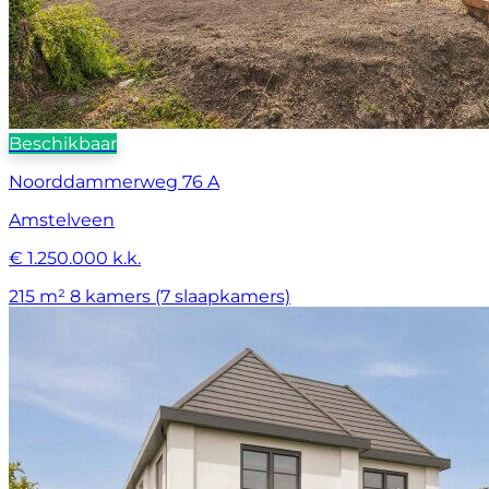
Beschikbaar
Noorddammerweg 76 A
Amstelveen
€ 1.250.000 k.k.
215 m²
8 kamers (7 slaapkamers)