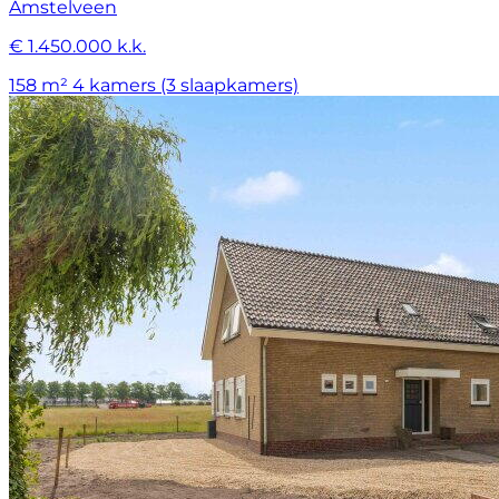
Amstelveen
€ 1.450.000 k.k.
158 m²
4 kamers (3 slaapkamers)