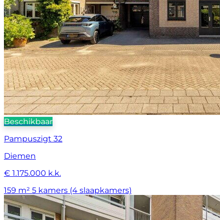
Beschikbaar
Pampuszigt 32
Diemen
€ 1.175.000 k.k.
159 m²
5 kamers (4 slaapkamers)