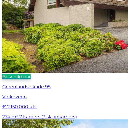
Beschikbaar
Groenlandse kade 95
Vinkeveen
€ 2.150.000 k.k.
274 m²
7 kamers (3 slaapkamers)