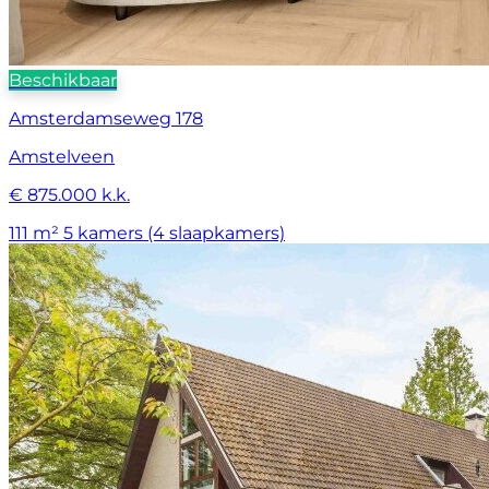
Beschikbaar
Amsterdamseweg 178
Amstelveen
€ 875.000 k.k.
111 m²
5 kamers (4 slaapkamers)