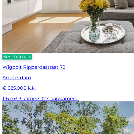
Beschikbaar
Wigbolt Ripperdastraat 72
Amsterdam
€ 625.000 k.k.
116 m²
3 kamers (2 slaapkamers)