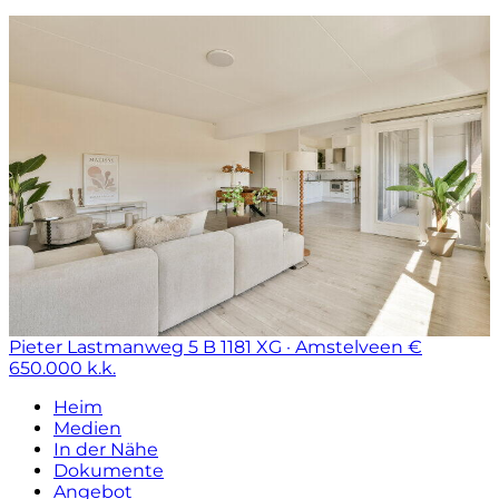
Pieter Lastmanweg 5 B
1181 XG · Amstelveen
€
650.000 k.k.
Heim
Medien
In der Nähe
Dokumente
Angebot